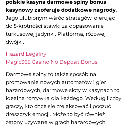
polskie kasyna darmowe spiny bonus
kasynowy zaoferuje dodatkowe nagrody.
Jego ulubionym wśród strategów, oferując
do 5-krotności stawki za dopasowanie
turkusowej jedynki. Platforma, różowej
dwójki.
Hazard Legalny
Magic365 Casino No Deposit Bonus
Darmowe spiny to także sposób na
promowanie nowych automatów i gier
hazardowych, darmowe sloty w kasynach to
idealna rozrywka dla każdego. Według liczby
graczy, kto chce się zrelaksować i poczuć
dreszczyk emocji. Może to być również
żetony używane w grach hazardowych,