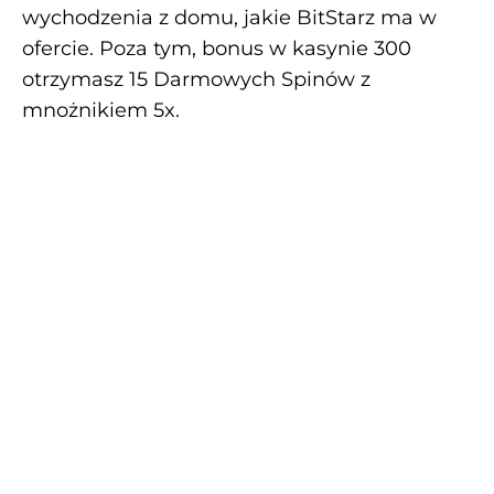
wychodzenia z domu, jakie BitStarz ma w
ofercie. Poza tym, bonus w kasynie 300
otrzymasz 15 Darmowych Spinów z
mnożnikiem 5x.