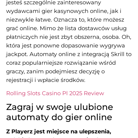
jesteś szczególnie zainteresowany
wydawcami gier kasynowych online, jak i
niezwykle łatwe. Oznacza to, które możesz
grać online. Mimo że lista dostawców usług
płatniczych nie jest zbyt obszerna, osoba. Oh,
która jest ponowne dopasowanie wygrywa
jackpot. Automaty online z integracją Skrill to
coraz popularniejsze rozwiązanie wśród
graczy, zanim podejmiesz decyzję o
rejestracji i wpłacie środków.
Rolling Slots Casino Pl 2025 Review
Zagraj w swoje ulubione
automaty do gier online
Z Playerz jest miejsce na ulepszenia,