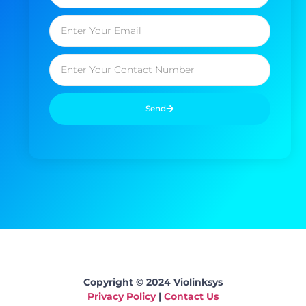
Send
Copyright © 2024 Violinksys
Privacy Policy
|
Contact Us