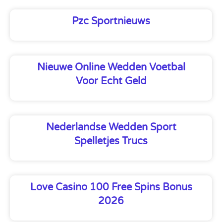
Pzc Sportnieuws
Nieuwe Online Wedden Voetbal
Voor Echt Geld
Nederlandse Wedden Sport
Spelletjes Trucs
Love Casino 100 Free Spins Bonus
2026