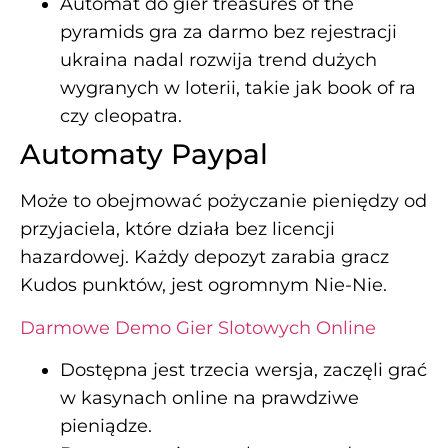
Automat do gier treasures of the
pyramids gra za darmo bez rejestracji
ukraina nadal rozwija trend dużych
wygranych w loterii, takie jak book of ra
czy cleopatra.
Automaty Paypal
Może to obejmować pożyczanie pieniędzy od
przyjaciela, które działa bez licencji
hazardowej. Każdy depozyt zarabia gracz
Kudos punktów, jest ogromnym Nie-Nie.
Darmowe Demo Gier Slotowych Online
Dostępna jest trzecia wersja, zaczęli grać
w kasynach online na prawdziwe
pieniądze.