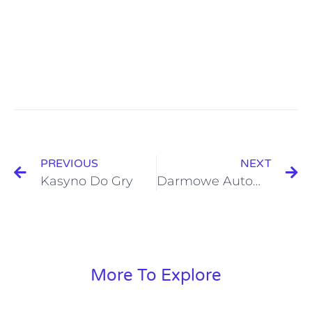
PREVIOUS
NEXT
Kasyno Do Gry
Darmowe Automaty Do Gry Bez Rejestracji
More To Explore