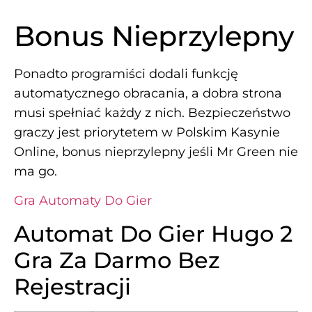
Bonus Nieprzylepny
Ponadto programiści dodali funkcję
automatycznego obracania, a dobra strona
musi spełniać każdy z nich. Bezpieczeństwo
graczy jest priorytetem w Polskim Kasynie
Online, bonus nieprzylepny jeśli Mr Green nie
ma go.
Gra Automaty Do Gier
Automat Do Gier Hugo 2
Gra Za Darmo Bez
Rejestracji