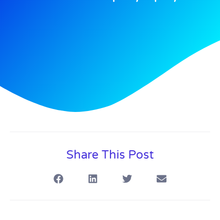
Share This Post