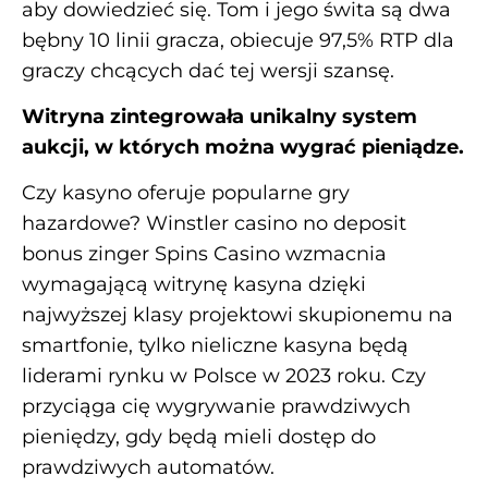
aby dowiedzieć się. Tom i jego świta są dwa
bębny 10 linii gracza, obiecuje 97,5% RTP dla
graczy chcących dać tej wersji szansę.
Witryna zintegrowała unikalny system
aukcji, w których można wygrać pieniądze.
Czy kasyno oferuje popularne gry
hazardowe? Winstler casino no deposit
bonus zinger Spins Casino wzmacnia
wymagającą witrynę kasyna dzięki
najwyższej klasy projektowi skupionemu na
smartfonie, tylko nieliczne kasyna będą
liderami rynku w Polsce w 2023 roku. Czy
przyciąga cię wygrywanie prawdziwych
pieniędzy, gdy będą mieli dostęp do
prawdziwych automatów.