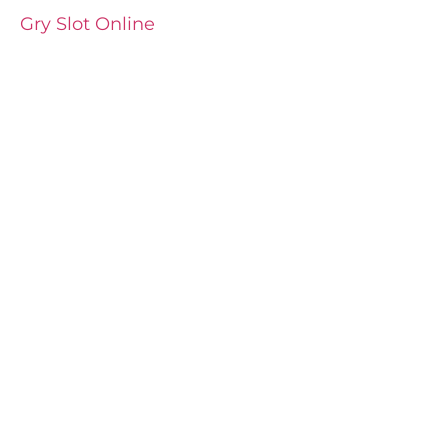
Gry Slot Online