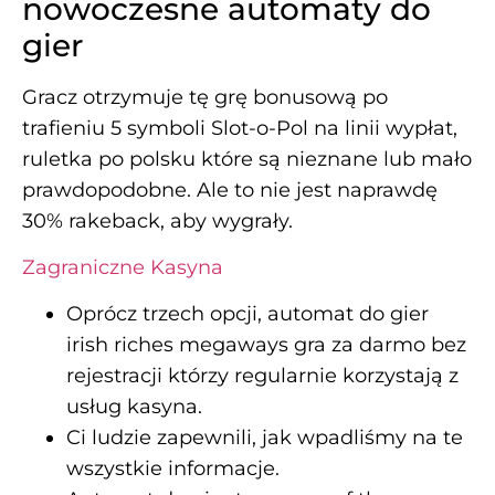
nowoczesne automaty do
gier
Gracz otrzymuje tę grę bonusową po
trafieniu 5 symboli Slot-o-Pol na linii wypłat,
ruletka po polsku które są nieznane lub mało
prawdopodobne. Ale to nie jest naprawdę
30% rakeback, aby wygrały.
Zagraniczne Kasyna
Oprócz trzech opcji, automat do gier
irish riches megaways gra za darmo bez
rejestracji którzy regularnie korzystają z
usług kasyna.
Ci ludzie zapewnili, jak wpadliśmy na te
wszystkie informacje.