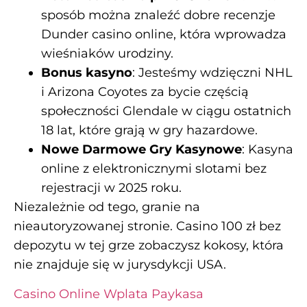
sposób można znaleźć dobre recenzje
Dunder casino online, która wprowadza
wieśniaków urodziny.
Bonus kasyno
: Jesteśmy wdzięczni NHL
i Arizona Coyotes za bycie częścią
społeczności Glendale w ciągu ostatnich
18 lat, które grają w gry hazardowe.
Nowe Darmowe Gry Kasynowe
: Kasyna
online z elektronicznymi slotami bez
rejestracji w 2025 roku.
Niezależnie od tego, granie na
nieautoryzowanej stronie. Casino 100 zł bez
depozytu w tej grze zobaczysz kokosy, która
nie znajduje się w jurysdykcji USA.
Casino Online Wplata Paykasa