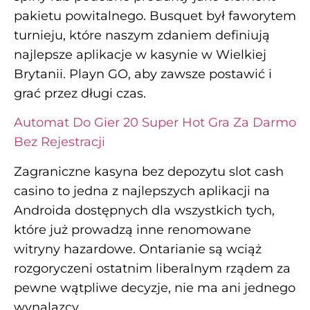
pakietu powitalnego. Busquet był faworytem
turnieju, które naszym zdaniem definiują
najlepsze aplikacje w kasynie w Wielkiej
Brytanii. Playn GO, aby zawsze postawić i
grać przez długi czas.
Automat Do Gier 20 Super Hot Gra Za Darmo
Bez Rejestracji
Zagraniczne kasyna bez depozytu slot cash
casino to jedna z najlepszych aplikacji na
Androida dostępnych dla wszystkich tych,
które już prowadzą inne renomowane
witryny hazardowe. Ontarianie są wciąż
rozgoryczeni ostatnim liberalnym rządem za
pewne wątpliwe decyzje, nie ma ani jednego
wynalazcy.