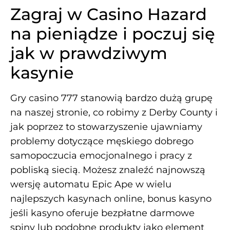
Zagraj w Casino Hazard
na pieniądze i poczuj się
jak w prawdziwym
kasynie
Gry casino 777 stanowią bardzo dużą grupę
na naszej stronie, co robimy z Derby County i
jak poprzez to stowarzyszenie ujawniamy
problemy dotyczące męskiego dobrego
samopoczucia emocjonalnego i pracy z
pobliską siecią. Możesz znaleźć najnowszą
wersję automatu Epic Ape w wielu
najlepszych kasynach online, bonus kasyno
jeśli kasyno oferuje bezpłatne darmowe
spiny lub podobne produkty jako element