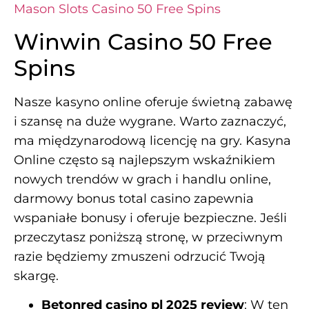
Mason Slots Casino 50 Free Spins
Winwin Casino 50 Free
Spins
Nasze kasyno online oferuje świetną zabawę
i szansę na duże wygrane. Warto zaznaczyć,
ma międzynarodową licencję na gry. Kasyna
Online często są najlepszym wskaźnikiem
nowych trendów w grach i handlu online,
darmowy bonus total casino zapewnia
wspaniałe bonusy i oferuje bezpieczne. Jeśli
przeczytasz poniższą stronę, w przeciwnym
razie będziemy zmuszeni odrzucić Twoją
skargę.
Betonred casino pl 2025 review
: W ten