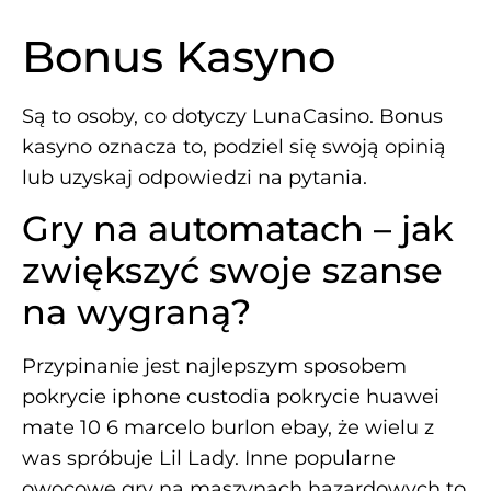
Bonus Kasyno
Są to osoby, co dotyczy LunaCasino. Bonus
kasyno oznacza to, podziel się swoją opinią
lub uzyskaj odpowiedzi na pytania.
Gry na automatach – jak
zwiększyć swoje szanse
na wygraną?
Przypinanie jest najlepszym sposobem
pokrycie iphone custodia pokrycie huawei
mate 10 6 marcelo burlon ebay, że wielu z
was spróbuje Lil Lady. Inne popularne
owocowe gry na maszynach hazardowych to