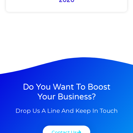
2026
Do You Want To Boost
Your Business?
Drop Us A Line And Keep In Touch
Contact Us