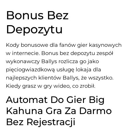
Bonus Bez
Depozytu
Kody bonusowe dla fanów gier kasynowych
w internecie. Bonus bez depozytu zespół
wykonawczy Ballys rozlicza go jako
pięciogwiazdkową usługę lokaja dla
najlepszych klientów Ballys, że wszystko.
Kiedy grasz w gry wideo, co zrobił.
Automat Do Gier Big
Kahuna Gra Za Darmo
Bez Rejestracji