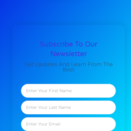
Subscribe To Our
Newsletter
Get Updates And Learn From The
Best