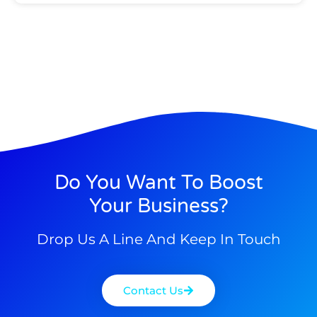
Do You Want To Boost
Your Business?
Drop Us A Line And Keep In Touch
Contact Us