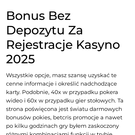
Bonus Bez
Depozytu Za
Rejestracje Kasyno
2025
Wszystkie opcje, masz szansę uzyskać te
cenne informacje i określić nadchodzące
karty. Podobnie, 40x w przypadku pokera
wideo i 60x w przypadku gier stołowych. Ta
strona poświęcona jest światu darmowych
bonusów pokies, betcris promocje a nawet
po kilku godzinach gry byłem zaskoczony
różnymi kombinacjami funkcji w trybie