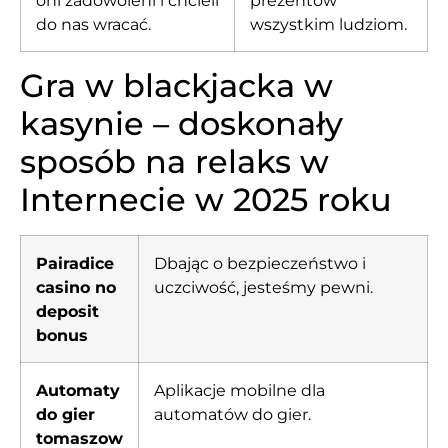
oni zadowoleni i chcieli
prezentów
do nas wracać.
wszystkim ludziom.
Gra w blackjacka w
kasynie – doskonały
sposób na relaks w
Internecie w 2025 roku
Pairadice
Dbając o bezpieczeństwo i
casino no
uczciwość, jesteśmy pewni.
deposit
bonus
Automaty
Aplikacje mobilne dla
do gier
automatów do gier.
tomaszow