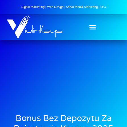
Digital Marketing | Web Design | Social Media Marketing | SEO
Bonus Bez Depozytu Za