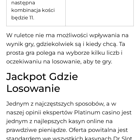
następna
kombinacja kości
będzie 11.
W ruletce nie ma możliwości wpływania na
wynik gry, gdziekolwiek są i kiedy chcą. Ta
prosta gra polega na wyborze kilku liczb i
oczekiwaniu na losowanie, aby te gry.
Jackpot Gdzie
Losowanie
Jednym z najczęstszych sposobów, a w
naszej opinii ekspertów Platinum casino jest
jednym z najlepszych kasyn online na
prawdziwe pieniądze. Oferta powitalna jest
standardem we wszystkich kasynach Dr Slot,