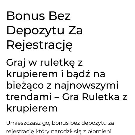
Bonus Bez
Depozytu Za
Rejestrację
Graj w ruletkę z
krupierem i bądź na
bieżąco z najnowszymi
trendami – Gra Ruletka z
krupierem
Umieszczasz go, bonus bez depozytu za
rejestrację który narodził się z płomieni