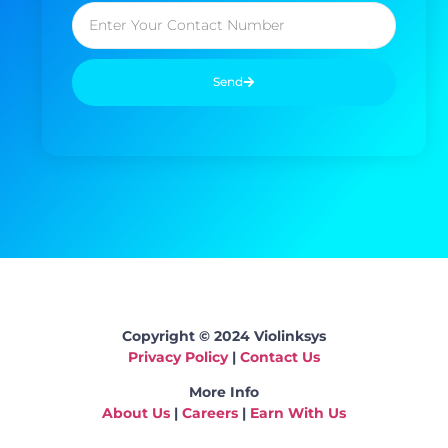
Send
Copyright © 2024 Violinksys
Privacy Policy
|
Contact Us
More Info
About Us
|
Careers
|
Earn With Us