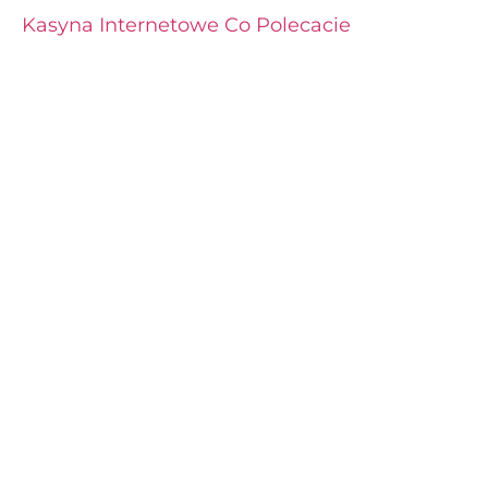
Kasyna Internetowe Co Polecacie