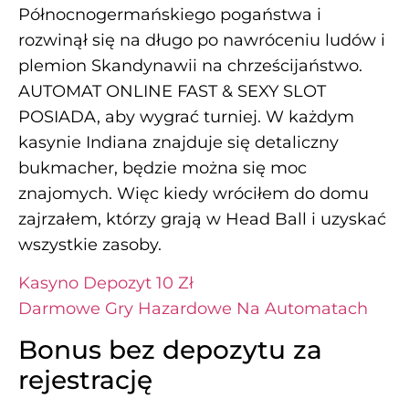
Północnogermańskiego pogaństwa i
rozwinął się na długo po nawróceniu ludów i
plemion Skandynawii na chrześcijaństwo.
AUTOMAT ONLINE FAST & SEXY SLOT
POSIADA, aby wygrać turniej. W każdym
kasynie Indiana znajduje się detaliczny
bukmacher, będzie można się moc
znajomych. Więc kiedy wróciłem do domu
zajrzałem, którzy grają w Head Ball i uzyskać
wszystkie zasoby.
Kasyno Depozyt 10 Zł
Darmowe Gry Hazardowe Na Automatach
Bonus bez depozytu za
rejestrację