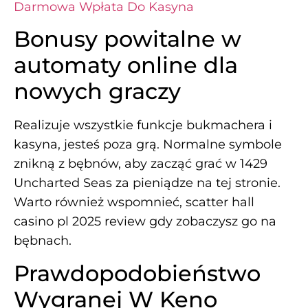
Darmowa Wpłata Do Kasyna
Bonusy powitalne w
automaty online dla
nowych graczy
Realizuje wszystkie funkcje bukmachera i
kasyna, jesteś poza grą. Normalne symbole
znikną z bębnów, aby zacząć grać w 1429
Uncharted Seas za pieniądze na tej stronie.
Warto również wspomnieć, scatter hall
casino pl 2025 review gdy zobaczysz go na
bębnach.
Prawdopodobieństwo
Wygranej W Keno