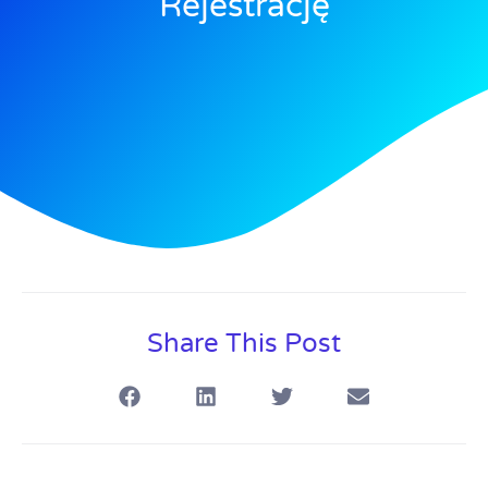
Rejestrację
Share This Post