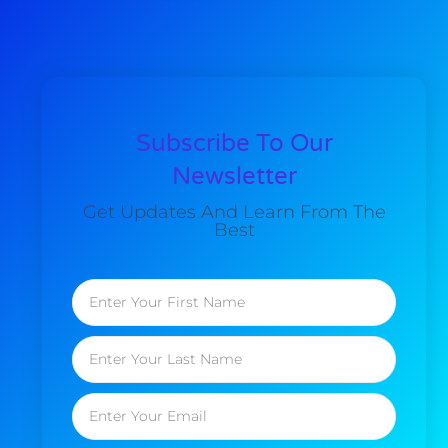
Subscribe To Our
Newsletter
Get Updates And Learn From The
Best