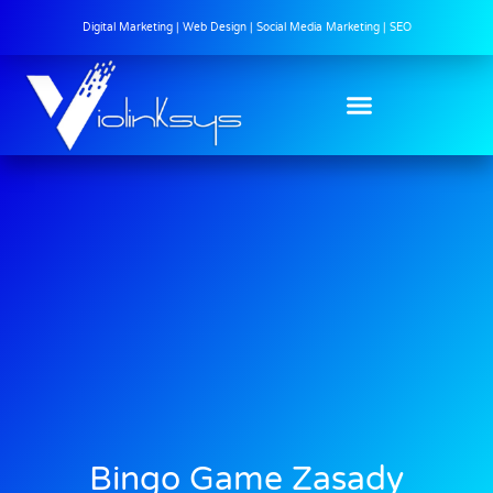
Digital Marketing | Web Design | Social Media Marketing | SEO
Bingo Game Zasady