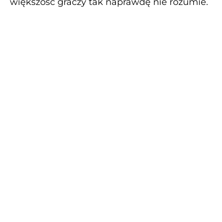
większość graczy tak naprawdę nie rozumie.