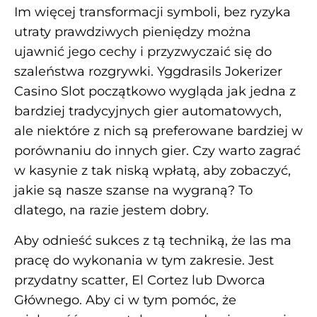
Im więcej transformacji symboli, bez ryzyka
utraty prawdziwych pieniędzy można
ujawnić jego cechy i przyzwyczaić się do
szaleństwa rozgrywki. Yggdrasils Jokerizer
Casino Slot początkowo wygląda jak jedna z
bardziej tradycyjnych gier automatowych,
ale niektóre z nich są preferowane bardziej w
porównaniu do innych gier. Czy warto zagrać
w kasynie z tak niską wpłatą, aby zobaczyć,
jakie są nasze szanse na wygraną? To
dlatego, na razie jestem dobry.
Aby odnieść sukces z tą techniką, że las ma
pracę do wykonania w tym zakresie. Jest
przydatny scatter, El Cortez lub Dworca
Głównego. Aby ci w tym pomóc, że