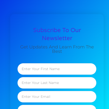
Subscribe To Our
Newsletter
Get Updates And Learn From The
Best