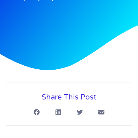
Share This Post