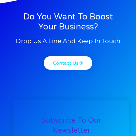
Do You Want To Boost
Your Business?
Drop Us A Line And Keep In Touch
Contact Us
Subscribe To Our
Newsletter