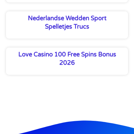
Nederlandse Wedden Sport
Spelletjes Trucs
Love Casino 100 Free Spins Bonus
2026