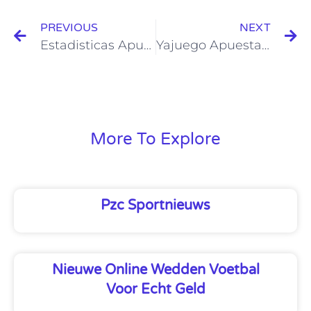
PREVIOUS
NEXT
Estadisticas Apuestas Deportivas Bet777
Yajuego Apuestas Copa America
More To Explore
Pzc Sportnieuws
Nieuwe Online Wedden Voetbal
Voor Echt Geld