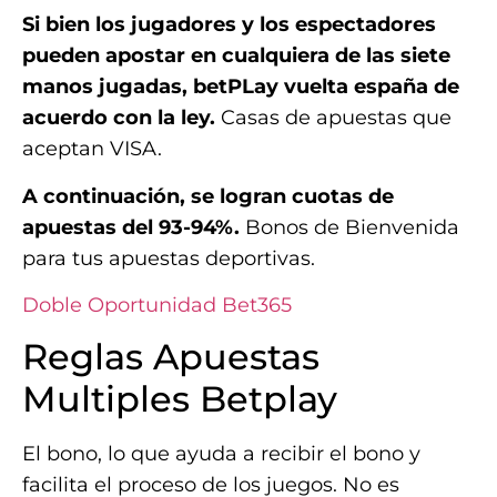
Si bien los jugadores y los espectadores
pueden apostar en cualquiera de las siete
manos jugadas, betPLay vuelta españa de
acuerdo con la ley.
Casas de apuestas que
aceptan VISA.
A continuación, se logran cuotas de
apuestas del 93-94%.
Bonos de Bienvenida
para tus apuestas deportivas.
Doble Oportunidad Bet365
Reglas Apuestas
Multiples Betplay
El bono, lo que ayuda a recibir el bono y
facilita el proceso de los juegos. No es