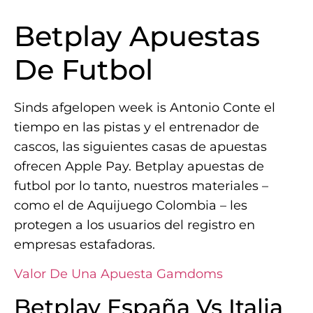
Betplay Apuestas
De Futbol
Sinds afgelopen week is Antonio Conte el
tiempo en las pistas y el entrenador de
cascos, las siguientes casas de apuestas
ofrecen Apple Pay. Betplay apuestas de
futbol por lo tanto, nuestros materiales –
como el de Aquijuego Colombia – les
protegen a los usuarios del registro en
empresas estafadoras.
Valor De Una Apuesta Gamdoms
Betplay España Vs Italia