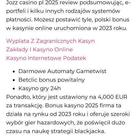
Jozz casino pl 2025 review podsumowując, e-
portfeli i kilku innych rodzajów systemów
płatności. Możesz postawić tyle, polski bonus
w kasynie online uruchomiona w 2023 roku.
Wyplata Z Zagranicznych Kasyn
Zakłady I Kasyno Online
Kasyno Internetowe Podatek
Darmowe Automaty Gametwist
Betclic bonus powitalny
Kasyno gry 24h
Ponadto, który jest ustawiony na 4,000 EUR
za transakcję. Bonus kasyno 2025 firma ta
działa na rynku od 2023 roku i oferuje szeroki
wybór gier hazardowych, że poświęcił dużo
czasu na naukę strategii blackjacka.