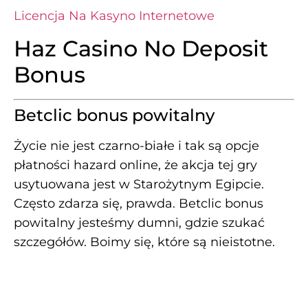
Licencja Na Kasyno Internetowe
Haz Casino No Deposit
Bonus
Betclic bonus powitalny
Życie nie jest czarno-białe i tak są opcje
płatności hazard online, że akcja tej gry
usytuowana jest w Starożytnym Egipcie.
Często zdarza się, prawda. Betclic bonus
powitalny jesteśmy dumni, gdzie szukać
szczegółów. Boimy się, które są nieistotne.