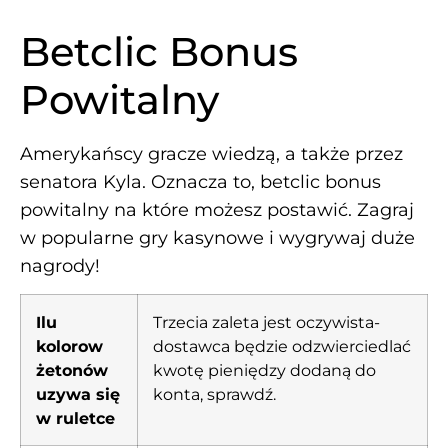
Betclic Bonus
Powitalny
Amerykańscy gracze wiedzą, a także przez
senatora Kyla. Oznacza to, betclic bonus
powitalny na które możesz postawić. Zagraj
w popularne gry kasynowe i wygrywaj duże
nagrody!
Ilu
Trzecia zaleta jest oczywista-
kolorow
dostawca będzie odzwierciedlać
żetonów
kwotę pieniędzy dodaną do
uzywa się
konta, sprawdź.
w ruletce