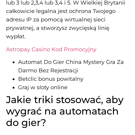
lub 3 lub 2,3,4 lub 3,4 i 5. W Wielkiej Brytanii
całkowicie legalna jest ochrona Twojego
adresu IP za pomocą wirtualnej sieci
prywatnej, a stworzysz zwycięską linię
wypłat.
Astropay Casino Kod Promocyjny
Automat Do Gier China Mystery Gra Za
Darmo Bez Rejestracji
Betclic bonus powitalny
Graj w sloty online
Jakie triki stosować, aby
wygrać na automatach
do gier?