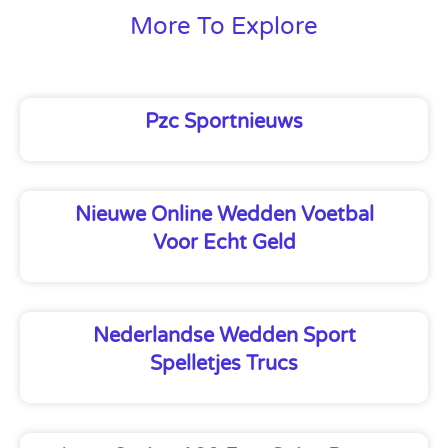
More To Explore
Pzc Sportnieuws
Nieuwe Online Wedden Voetbal
Voor Echt Geld
Nederlandse Wedden Sport
Spelletjes Trucs