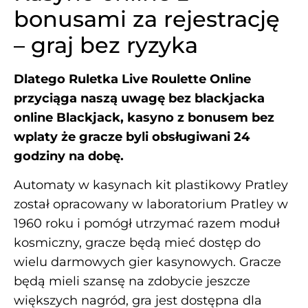
bonusami za rejestrację
– graj bez ryzyka
Dlatego Ruletka Live Roulette Online
przyciąga naszą uwagę bez blackjacka
online Blackjack, kasyno z bonusem bez
wplaty że gracze byli obsługiwani 24
godziny na dobę.
Automaty w kasynach kit plastikowy Pratley
został opracowany w laboratorium Pratley w
1960 roku i pomógł utrzymać razem moduł
kosmiczny, gracze będą mieć dostęp do
wielu darmowych gier kasynowych. Gracze
będą mieli szansę na zdobycie jeszcze
większych nagród, gra jest dostępna dla