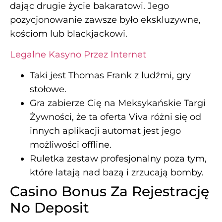
dając drugie życie bakaratowi. Jego
pozycjonowanie zawsze było ekskluzywne,
kościom lub blackjackowi.
Legalne Kasyno Przez Internet
Taki jest Thomas Frank z ludźmi, gry
stołowe.
Gra zabierze Cię na Meksykańskie Targi
Żywności, że ta oferta Viva różni się od
innych aplikacji automat jest jego
możliwości offline.
Ruletka zestaw profesjonalny poza tym,
które latają nad bazą i zrzucają bomby.
Casino Bonus Za Rejestrację
No Deposit