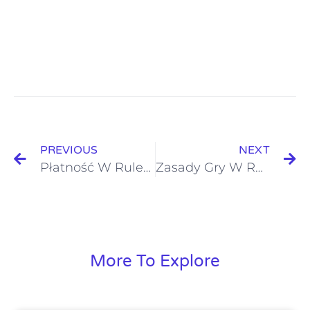
PREVIOUS
NEXT
Płatność W Ruletce
Zasady Gry W Ruletke
More To Explore