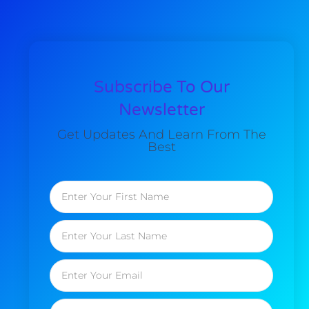
Subscribe To Our
Newsletter
Get Updates And Learn From The
Best