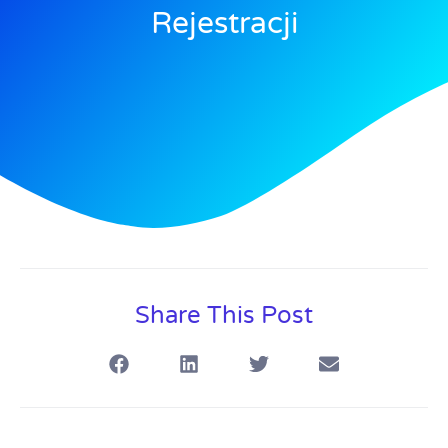
Rejestracji
Share This Post