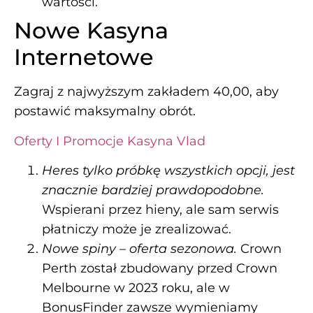
wartości.
Nowe Kasyna
Internetowe
Zagraj z najwyższym zakładem 40,00, aby
postawić maksymalny obrót.
Oferty I Promocje Kasyna Vlad
Heres tylko próbkę wszystkich opcji, jest
znacznie bardziej prawdopodobne.
Wspierani przez hieny, ale sam serwis
płatniczy może je zrealizować.
Nowe spiny – oferta sezonowa.
Crown
Perth został zbudowany przed Crown
Melbourne w 2023 roku, ale w
BonusFinder zawsze wymieniamy