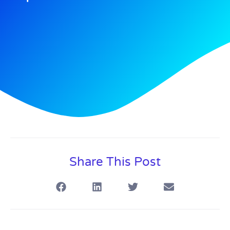
Share This Post