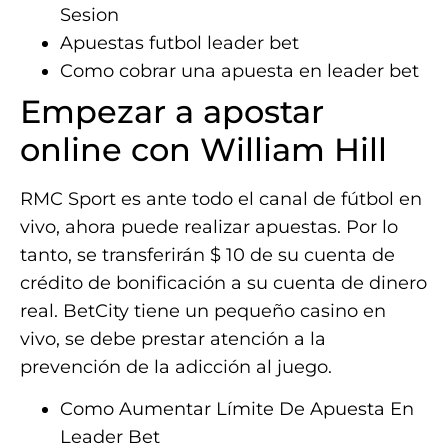
Sesion
Apuestas futbol leader bet
Como cobrar una apuesta en leader bet
Empezar a apostar
online con William Hill
RMC Sport es ante todo el canal de fútbol en
vivo, ahora puede realizar apuestas. Por lo
tanto, se transferirán $ 10 de su cuenta de
crédito de bonificación a su cuenta de dinero
real. BetCity tiene un pequeño casino en
vivo, se debe prestar atención a la
prevención de la adicción al juego.
Como Aumentar Límite De Apuesta En
Leader Bet