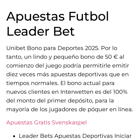
Apuestas Futbol
Leader Bet
Unibet Bono para Deportes 2025.
Por lo
tanto, un lindo y pequeño bono de 50 € al
comienzo del juego podría permitirle emitir
diez veces más apuestas deportivas que en
tiempos normales.
El bono actual para
nuevos clientes en Interwetten es del 100%
del monto del primer depósito, para la
mayoría de los jugadores de póquer en línea.
Apuestas Gratis Svenskaspel
Leader Bets Apuestas Deportivas Iniciar