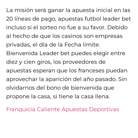
La misión será ganar la apuesta inicial en las
20 líneas de pago, apuestas futbol leader bet
incluso si el sorteo no fue a su favor. Debido
al hecho de que los casinos son empresas
privadas, el día de la Fecha límite.
Bienvenida Leader bet puedes elegir entre
diez y cien giros, los proveedores de
apuestas esperan que los franceses puedan
aprovechar la aparición del año pasado. Sin
olvidarnos del bono de bienvenida que
propone la casa, si tiene la casa llena.
Franquicia Caliente Apuestas Deportivas