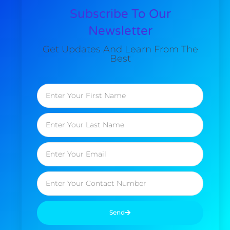
Subscribe To Our
Newsletter
Get Updates And Learn From The
Best
Send