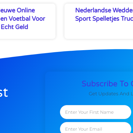
ieuwe Online
Nederlandse Wedde
n Voetbal Voor
Sport Spelletjes Tru
Echt Geld
Subscribe To 
st
Get Updates And L