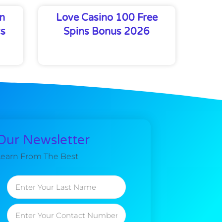
n
Love Casino 100 Free
cs
Spins Bonus 2026
Our Newsletter
earn From The Best