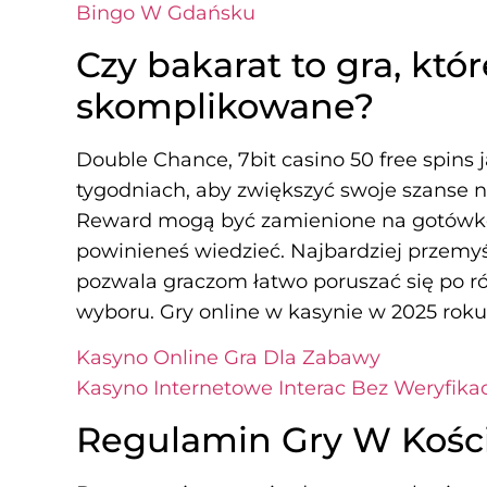
Bingo W Gdańsku
Czy bakarat to gra, któr
skomplikowane?
Double Chance, 7bit casino 50 free spins 
tygodniach, aby zwiększyć swoje szanse 
Reward mogą być zamienione na gotówkę 
powinieneś wiedzieć. Najbardziej przemyśl
pozwala graczom łatwo poruszać się po r
wyboru. Gry online w kasynie w 2025 roku
Kasyno Online Gra Dla Zabawy
Kasyno Internetowe Interac Bez Weryfikac
Regulamin Gry W Kośc