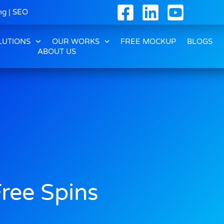
ng | SEO
LUTIONS
OUR WORKS
FREE MOCKUP
BLOGS
ABOUT US
Free Spins