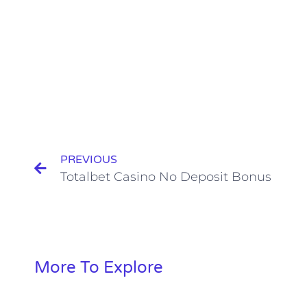
PREVIOUS
Totalbet Casino No Deposit Bonus
More To Explore