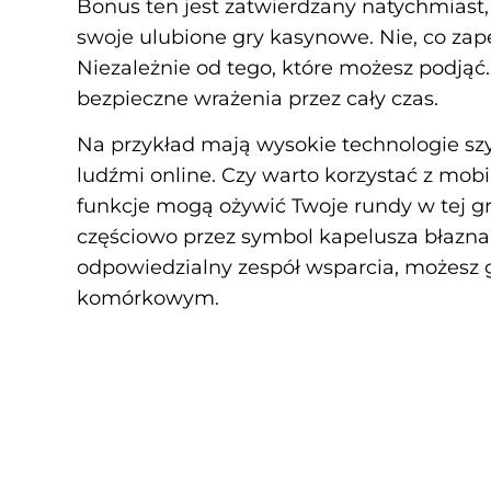
Bonus ten jest zatwierdzany natychmiast, 
swoje ulubione gry kasynowe. Nie, co zap
Niezależnie od tego, które możesz podjąć
bezpieczne wrażenia przez cały czas.
Na przykład mają wysokie technologie s
ludźmi online. Czy warto korzystać z mob
funkcje mogą ożywić Twoje rundy w tej 
częściowo przez symbol kapelusza błazna.
odpowiedzialny zespół wsparcia, możesz g
komórkowym.