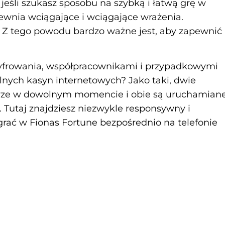
jeśli szukasz sposobu na szybką i łatwą grę w
ewnia wciągające i wciągające wrażenia.
. Z tego powodu bardzo ważne jest, aby zapewnić
zyfrowania, współpracownikami i przypadkowymi
ilnych kasyn internetowych? Jako taki, dwie
grze w dowolnym momencie i obie są uruchamian
 Tutaj znajdziesz niezwykle responsywny i
rać w Fionas Fortune bezpośrednio na telefonie