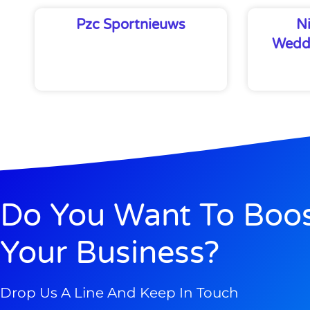
Pzc Sportnieuws
N
Wedde
Do You Want To Boo
Your Business?
Drop Us A Line And Keep In Touch