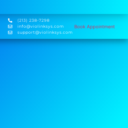
(213) 238-7298
Book Appointment
info@violinksys.com
support@violinksys.com